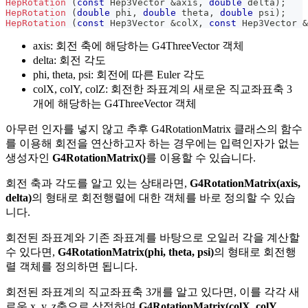
HepRotation
(
const
 Hep3Vector 
&
axis
,
double
 delta
)
;
HepRotation
(
double
 phi
,
double
 theta
,
double
 psi
)
;
HepRotation
(
const
 Hep3Vector 
&
colX
,
const
 Hep3Vector 
&
axis: 회전 축에 해당하는 G4ThreeVector 객체
delta: 회전 각도
phi, theta, psi: 회전에 따른 Euler 각도
colX, colY, colZ: 회전한 좌표계의 새로운 직교좌표축 3
개에 해당하는 G4ThreeVector 객체
아무런 인자를 넣지 않고 추후 G4RotationMatrix 클래스의 함수
를 이용해 회전을 연산하고자 하는 경우에는 입력인자가 없는
생성자인
G4RotationMatrix()
를 이용할 수 있습니다.
회전 축과 각도를 알고 있는 상태라면,
G4RotationMatrix(axis,
delta)
의 형태로 회전행렬에 대한 객체를 바로 정의할 수 있습
니다.
회전된 좌표계와 기존 좌표계를 바탕으로 오일러 각을 계산할
수 있다면,
G4RotationMatrix(phi, theta, psi)
의 형태로 회전행
렬 객체를 정의하면 됩니다.
회전된 좌표계의 직교좌표축 3개를 알고 있다면, 이를 각각 새
로운 x, y, z축으로 상정하여
G4RotationMatrix(colX, colY,