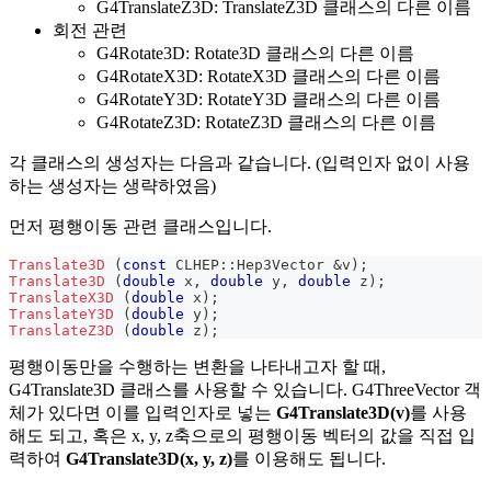
G4TranslateZ3D: TranslateZ3D 클래스의 다른 이름
회전 관련
G4Rotate3D: Rotate3D 클래스의 다른 이름
G4RotateX3D: RotateX3D 클래스의 다른 이름
G4RotateY3D: RotateY3D 클래스의 다른 이름
G4RotateZ3D: RotateZ3D 클래스의 다른 이름
각 클래스의 생성자는 다음과 같습니다. (입력인자 없이 사용
하는 생성자는 생략하였음)
먼저 평행이동 관련 클래스입니다.
Translate3D
(
const
 CLHEP
::
Hep3Vector 
&
v
)
;
Translate3D
(
double
 x
,
double
 y
,
double
 z
)
;
TranslateX3D
(
double
 x
)
;
TranslateY3D
(
double
 y
)
;
TranslateZ3D
(
double
 z
)
;
평행이동만을 수행하는 변환을 나타내고자 할 때,
G4Translate3D 클래스를 사용할 수 있습니다. G4ThreeVector 객
체가 있다면 이를 입력인자로 넣는
G4Translate3D(v)
를 사용
해도 되고, 혹은 x, y, z축으로의 평행이동 벡터의 값을 직접 입
력하여
G4Translate3D(x, y, z)
를 이용해도 됩니다.