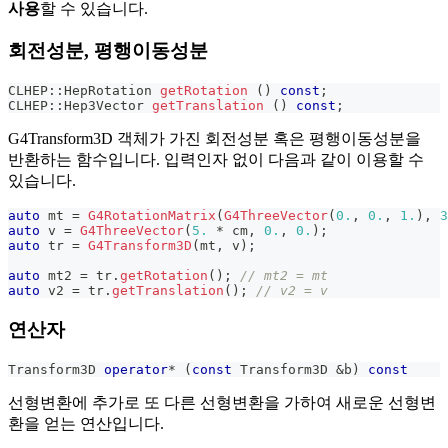
사용
할 수 있습니다.
회전성분, 평행이동성분
CLHEP
::
HepRotation 
getRotation
(
)
const
;
CLHEP
::
Hep3Vector 
getTranslation
(
)
const
;
G4Transform3D 객체가 가진 회전성분 혹은 평행이동성분을
반환하는 함수입니다. 입력인자 없이 다음과 같이 이용할 수
있습니다.
auto
 mt 
=
G4RotationMatrix
(
G4ThreeVector
(
0.
,
0.
,
1.
)
,
3
auto
 v 
=
G4ThreeVector
(
5.
*
 cm
,
0.
,
0.
)
;
auto
 tr 
=
G4Transform3D
(
mt
,
 v
)
;
auto
 mt2 
=
 tr
.
getRotation
(
)
;
// mt2 = mt
auto
 v2 
=
 tr
.
getTranslation
(
)
;
// v2 = v
연산자
Transform3D 
operator
*
(
const
 Transform3D 
&
b
)
const
선형변환에 추가로 또 다른 선형변환을 가하여 새로운 선형변
환을 얻는 연산입니다.