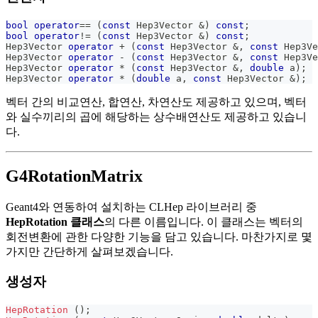
bool
operator
==
(
const
 Hep3Vector 
&
)
const
;
bool
operator
!=
(
const
 Hep3Vector 
&
)
const
;
Hep3Vector 
operator
+
(
const
 Hep3Vector 
&
,
const
 Hep3Ve
Hep3Vector 
operator
-
(
const
 Hep3Vector 
&
,
const
 Hep3Ve
Hep3Vector 
operator
*
(
const
 Hep3Vector 
&
,
double
 a
)
;
Hep3Vector 
operator
*
(
double
 a
,
const
 Hep3Vector 
&
)
;
벡터 간의 비교연산, 합연산, 차연산도 제공하고 있으며, 벡터
와 실수끼리의 곱에 해당하는 상수배연산도 제공하고 있습니
다.
G4RotationMatrix
Geant4와 연동하여 설치하는 CLHep 라이브러리 중
HepRotation 클래스
의 다른 이름입니다. 이 클래스는 벡터의
회전변환에 관한 다양한 기능을 담고 있습니다. 마찬가지로 몇
가지만 간단하게 살펴보겠습니다.
생성자
HepRotation
(
)
;