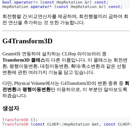
bool
operator
!=
(
const
 HepRotation 
&
r
)
const
;
HepRotation 
operator
*
(
const
 HepRotation 
&
r
)
const
;
회전행렬 간 비교연산자를 제공하며, 회전행렬끼리 곱하여 회
전 연산을 추가하는 것 또한 가능합니다.
G4Transform3D
Geant4와 연동하여 설치하는 CLHep 라이브러리 중
Transform3D 클래스
의 다른 이름입니다. 이 클래스는 회전변
환, 평행이동변환, 대칭이동변환, 확대/축소변환과 같은 선형
변환에 관한 여러가지 기능을 담고 있습니다.
다만, Physical Volume에서는 G4Transform3D의 변환 종류 중
회
전변환
과
평행이동변환
만 이용하므로, 이 부분만 알아보도록
하겠습니다.
생성자
Transform3D
(
)
;
Transform3D
(
const
 CLHEP
::
HepRotation 
&
mt
,
const
 CLHEP
: