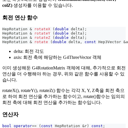
colZ)
생성자를 이용할 수 있습니다.
회전 연산 함수
HepRotation 
&
rotateX
(
double
 delta
)
;
HepRotation 
&
rotateY
(
double
 delta
)
;
HepRotation 
&
rotateZ
(
double
 delta
)
;
HepRotation 
&
rotate
(
double
 delta
,
const
 Hep3Vector 
&
a
delta: 회전 각도
axis: 회전 축에 해당하는 G4ThreeVector 객체
이미 생성해둔 G4RotationMatrix 객체에 대해, 추가적으로 회전
연산을 더 수행해야 하는 경우, 위와 같은 함수를 사용할 수 있
습니다.
rotateX(), rotateY(), rotateZ() 함수는 각각 X, Y, Z축을 회전 축으
로 하여 회전 연산을 추가하는 함수이고, rotate()함수는 임의의
회전 축에 대해 회전 연산을 추가하는 함수입니다.
연산자
bool
operator
==
(
const
 HepRotation 
&
r
)
const
;