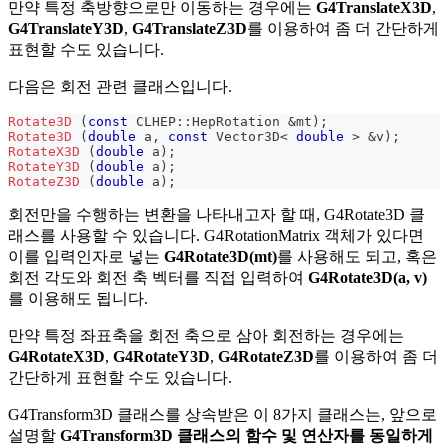
만약 특정 축방향으로만 이동하는 경우에는
G4TranslateX3D
,
G4TranslateY3D
,
G4TranslateZ3D
를 이용하여 좀 더 간단하게
표현할 수도 있습니다.
다음은 회전 관련 클래스입니다.
Rotate3D
(
const
 CLHEP
::
HepRotation 
&
mt
)
;
Rotate3D
(
double
 a
,
const
 Vector3D
<
double
>
&
v
)
;
RotateX3D
(
double
 a
)
;
RotateY3D
(
double
 a
)
;
RotateZ3D
(
double
 a
)
;
회전만을 수행하는 변환을 나타내고자 할 때, G4Rotate3D 클
래스를 사용할 수 있습니다. G4RotationMatrix 객체가 있다면
이를 입력인자로 넣는
G4Rotate3D(mt)
를 사용해도 되고, 혹은
회전 각도와 회전 축 벡터를 직접 입력하여
G4Rotate3D(a, v)
를 이용해도 됩니다.
만약 특정 좌표축을 회전 축으로 삼아 회전하는 경우에는
G4RotateX3D
,
G4RotateY3D
,
G4RotateZ3D
를 이용하여 좀 더
간단하게 표현할 수도 있습니다.
G4Transform3D 클래스를 상속받은 이 8가지 클래스는, 앞으로
설명할
G4Transform3D 클래스의 함수 및 연산자를 동일하게