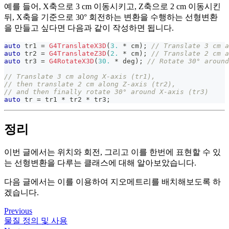
예를 들어, X축으로 3 cm 이동시키고, Z축으로 2 cm 이동시킨
뒤, X축을 기준으로 30° 회전하는 변환을 수행하는 선형변환
을 만들고 싶다면 다음과 같이 작성하면 됩니다.
auto
 tr1 
=
G4TranslateX3D
(
3.
*
 cm
)
;
// Translate 3 cm a
auto
 tr2 
=
G4TranslateZ3D
(
2.
*
 cm
)
;
// Translate 2 cm a
auto
 tr3 
=
G4RotateX3D
(
30.
*
 deg
)
;
// Rotate 30° around
// Translate 3 cm along X-axis (tr1), 
// then translate 2 cm along Z-axis (tr2), 
// and then finally rotate 30° around X-axis (tr3)
auto
 tr 
=
 tr1 
*
 tr2 
*
 tr3
;
정리
이번 글에서는 위치와 회전, 그리고 이를 한번에 표현할 수 있
는 선형변환을 다루는 클래스에 대해 알아보았습니다.
다음 글에서는 이를 이용하여 지오메트리를 배치해보도록 하
겠습니다.
Previous
물질 정의 및 사용