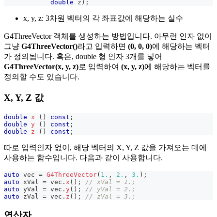
double
 z
)
;
x, y, z: 3차원 벡터의 각 좌표값에 해당하는 실수
G4ThreeVector 객체를 생성하는 방법입니다. 아무런 인자 없이
그냥
G4ThreeVector()
라고 입력하면
(0, 0, 0)
에 해당하는 벡터
가 정의됩니다. 혹은, double 형 인자 3개를 넣어
G4ThreeVector(x, y, z)
로 입력하여
(x, y, z)
에 해당하는 벡터를
정의할 수도 있습니다.
X, Y, Z 값
double
x
(
)
const
;
double
y
(
)
const
;
double
z
(
)
const
;
따로 입력인자 없이, 해당 벡터의 X, Y, Z 값을 가져오는 데에
사용하는 함수입니다. 다음과 같이 사용합니다.
auto
 vec 
=
G4ThreeVector
(
1.
,
2.
,
3.
)
;
auto
 xVal 
=
 vec
.
x
(
)
;
// xVal = 1.;
auto
 yVal 
=
 vec
.
y
(
)
;
// yVal = 2.;
auto
 zVal 
=
 vec
.
z
(
)
;
// zVal = 3.;
연산자