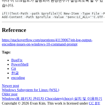
마다 이 스크립트가 실행되어 환경변수가 설정되도록 할 수 있
습니다.
if(!(Test-Path -path $profile)){ New-Item -Type File -P
Add-Content -Path $profile -Value '$env:LC_ALL=''C.UTF-
Reference
https://stackoverflow.com/questions/41139067/git-log-output-
encoding-issues-on-windows-10-command-prompt
Tags:
BugFix
PowerShell
Git
한글
encoding
Newer post
Windows Subsystem for Linux (WSL)
Older post
Windows용 패키지 관리자 Chocolatey(choco) 설치 및 이용하기
Copyright © 2026 Evan Kim. This work is licensed under
CC BY